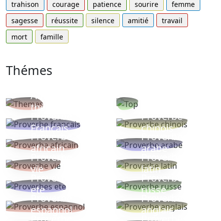
trahison
courage
patience
sourire
femme
sagesse
réussite
silence
amitié
travail
mort
famille
Thémes
Autres
Proverbes
thèmes
populaires
Proverbe
Proverbe
Français
chinois
Proverbe
Proverbe
africain
arabe
Proverbe
Proverbe
vie
latin
Proverbes
Proverbe
ete
russe
Proverbe
Proverbe
espagnol
anglais
Proverbe
Proverbe