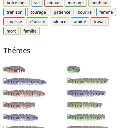
Autre tags
vie
amour
mariage
bonheur
trahison
courage
patience
sourire
femme
sagesse
réussite
silence
amitié
travail
mort
famille
Thémes
Autres
Proverbes
thèmes
populaires
Proverbe
Proverbe
Français
chinois
Proverbe
Proverbe
africain
arabe
Proverbe
Proverbe
vie
latin
Proverbes
Proverbe
ete
russe
Proverbe
Proverbe