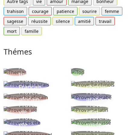
Autre tags
vie
amour
mariage
bonheur
trahison
courage
patience
sourire
femme
sagesse
réussite
silence
amitié
travail
mort
famille
Thémes
Autres
Proverbes
thèmes
populaires
Proverbe
Proverbe
Français
chinois
Proverbe
Proverbe
africain
arabe
Proverbe
Proverbe
vie
latin
Proverbes
Proverbe
ete
russe
Proverbe
Proverbe