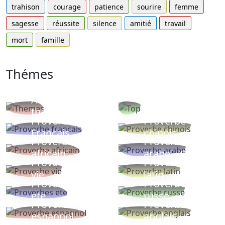
trahison
courage
patience
sourire
femme
sagesse
réussite
silence
amitié
travail
mort
famille
Thémes
Autres
Proverbes
thèmes
populaires
Proverbe
Proverbe
Français
chinois
Proverbe
Proverbe
africain
arabe
Proverbe
Proverbe
vie
latin
Proverbes
Proverbe
ete
russe
Proverbe
Proverbe
espagnol
anglais