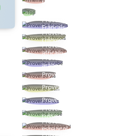
thèmes
Proverbes
populaires
Proverbe
Français
Proverbe
chinois
Proverbe
africain
Proverbe
arabe
Proverbe vie
Proverbe latin
Proverbes ete
Proverbe
russe
Proverbe
espagnol
Proverbe