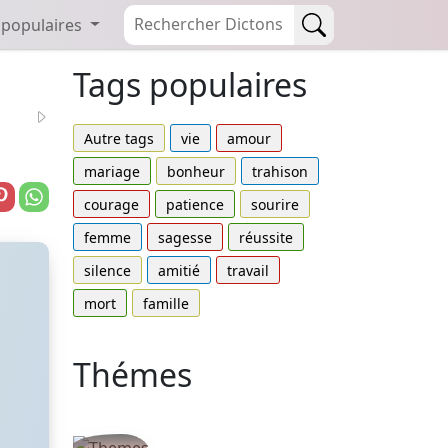
 populaires
Tags populaires
Autre tags
vie
amour
mariage
bonheur
trahison
courage
patience
sourire
femme
sagesse
réussite
silence
amitié
travail
mort
famille
Thémes
Autres