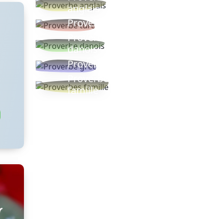
anglais
Proverbe turc
Proverbe
danois
Proverbe grec
Proverbes
famille