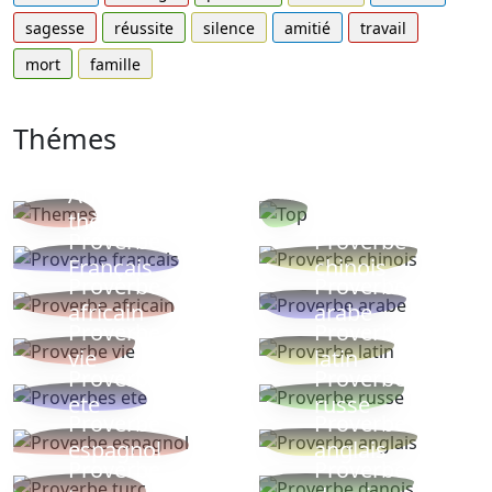
sagesse
réussite
silence
amitié
travail
mort
famille
Thémes
Autres
Proverbes
thèmes
populaires
Proverbe
Proverbe
Français
chinois
Proverbe
Proverbe
africain
arabe
Proverbe
Proverbe
vie
latin
Proverbes
Proverbe
ete
russe
Proverbe
Proverbe
espagnol
anglais
Proverbe
Proverbe