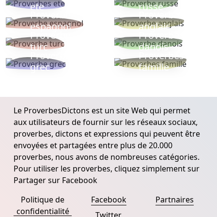
ete
russe
Proverbe
Proverbe
espagnol
anglais
Proverbe
Proverbe
turc
danois
Proverbe
Proverbes
grec
famille
Le ProverbesDictons est un site Web qui permet
aux utilisateurs de fournir sur les réseaux sociaux,
proverbes, dictons et expressions qui peuvent être
envoyées et partagées entre plus de 20.000
proverbes, nous avons de nombreuses catégories.
Pour utiliser les proverbes, cliquez simplement sur
Partager sur Facebook
Politique de
Facebook
Partnaires
confidentialité
Twitter