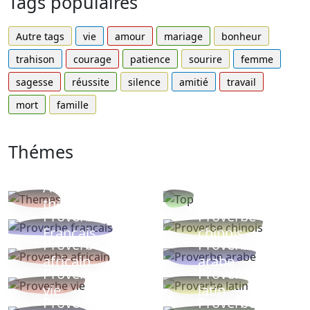
Tags populaires
Autre tags
vie
amour
mariage
bonheur
trahison
courage
patience
sourire
femme
sagesse
réussite
silence
amitié
travail
mort
famille
Thémes
Autres
Proverbes
thèmes
populaires
Proverbe
Proverbe
Français
chinois
Proverbe
Proverbe
africain
arabe
Proverbe
Proverbe
vie
latin
Proverbes
Proverbe