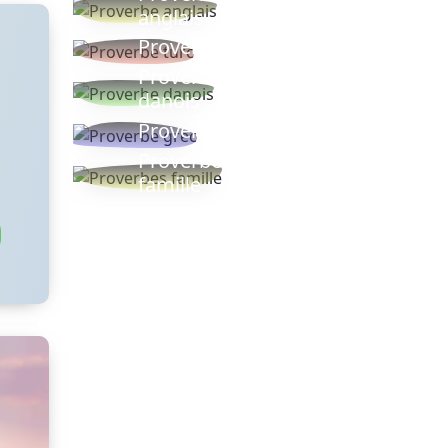
anglais
Proverbe turc
Proverbe
danois
Proverbe grec
Proverbes
famille