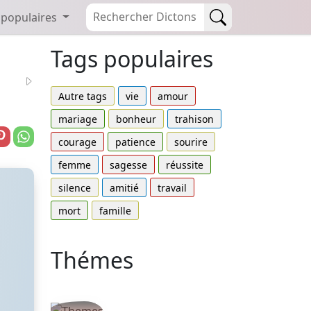
 populaires
Tags populaires
Autre tags
vie
amour
mariage
bonheur
trahison
courage
patience
sourire
femme
sagesse
réussite
silence
amitié
travail
mort
famille
Thémes
Autres