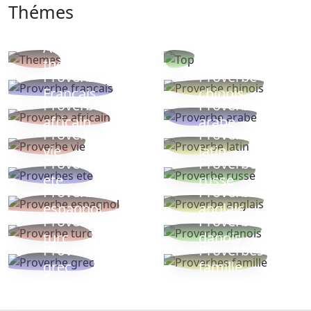
Thémes
Autres
Proverbes
thèmes
populaires
Proverbe
Proverbe
Français
chinois
Proverbe
Proverbe
africain
arabe
Proverbe
Proverbe
vie
latin
Proverbes
Proverbe
ete
russe
Proverbe
Proverbe
espagnol
anglais
Proverbe
Proverbe
turc
danois
Proverbe
Proverbes
grec
famille