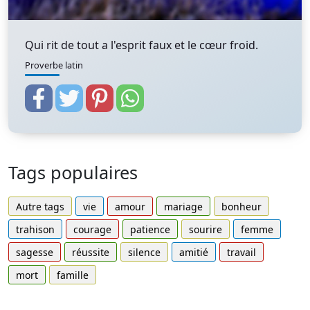
Qui rit de tout a l'esprit faux et le cœur froid.
Proverbe latin
Tags populaires
Autre tags
vie
amour
mariage
bonheur
trahison
courage
patience
sourire
femme
sagesse
réussite
silence
amitié
travail
mort
famille