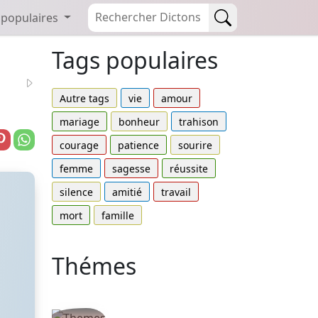
 populaires
Tags populaires
Autre tags
vie
amour
mariage
bonheur
trahison
courage
patience
sourire
femme
sagesse
réussite
silence
amitié
travail
mort
famille
Thémes
Autres