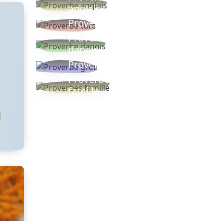
anglais
Proverbe turc
Proverbe
danois
Proverbe grec
Proverbes
famille