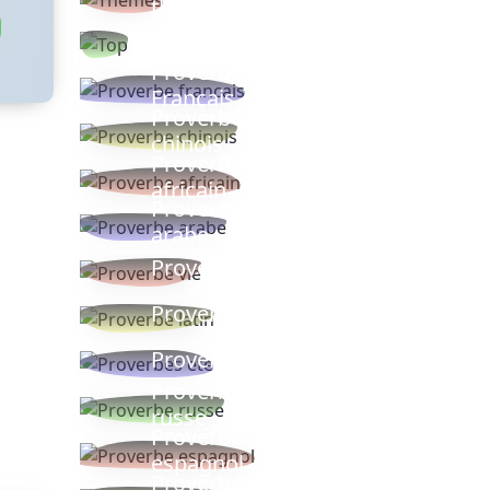
thèmes
Proverbes
populaires
Proverbe
Français
Proverbe
chinois
Proverbe
africain
Proverbe
arabe
Proverbe vie
Proverbe latin
Proverbes ete
Proverbe
russe
Proverbe
espagnol
Proverbe