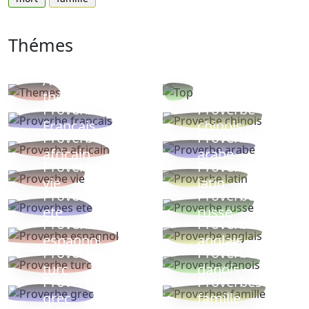
Thémes
Autres
Proverbes
thèmes
populaires
Proverbe
Proverbe
Français
chinois
Proverbe
Proverbe
africain
arabe
Proverbe
Proverbe
vie
latin
Proverbes
Proverbe
ete
russe
Proverbe
Proverbe
espagnol
anglais
Proverbe
Proverbe
turc
danois
Proverbe
Proverbes
grec
famille