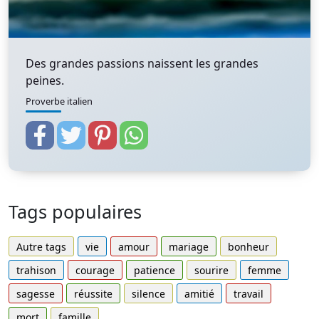
Des grandes passions naissent les grandes
peines.
Proverbe italien
Tags populaires
Autre tags
vie
amour
mariage
bonheur
trahison
courage
patience
sourire
femme
sagesse
réussite
silence
amitié
travail
mort
famille