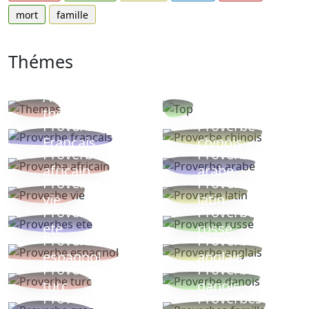
mort
famille
Thémes
Autres
Proverbes
thèmes
populaires
Proverbe
Proverbe
Français
chinois
Proverbe
Proverbe
africain
arabe
Proverbe
Proverbe
vie
latin
Proverbes
Proverbe
ete
russe
Proverbe
Proverbe
espagnol
anglais
Proverbe
Proverbe
turc
danois
Proverbe
Proverbes