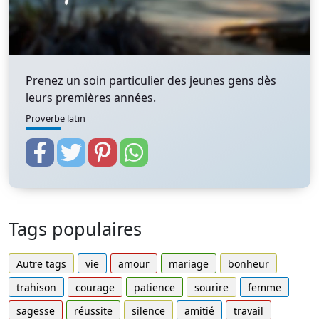
Prenez un soin particulier des jeunes gens dès
leurs premières années.
Proverbe latin
Tags populaires
Autre tags
vie
amour
mariage
bonheur
trahison
courage
patience
sourire
femme
sagesse
réussite
silence
amitié
travail