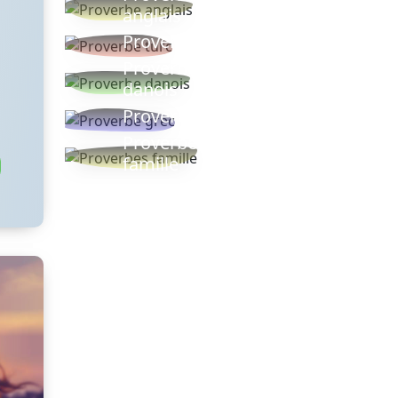
anglais
Proverbe turc
Proverbe
danois
Proverbe grec
Proverbes
famille