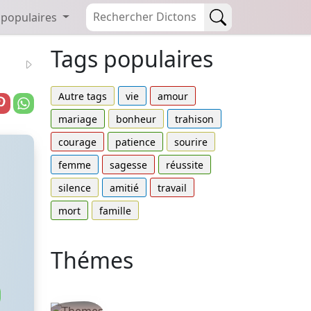
 populaires
Tags populaires
Autre tags
vie
amour
mariage
bonheur
trahison
courage
patience
sourire
femme
sagesse
réussite
silence
amitié
travail
mort
famille
Thémes
Autres