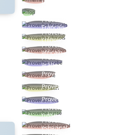
thèmes
Proverbes
populaires
Proverbe
Français
Proverbe
chinois
Proverbe
africain
Proverbe
arabe
Proverbe vie
Proverbe latin
Proverbes ete
Proverbe
russe
Proverbe
espagnol
Proverbe