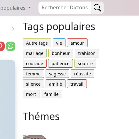
 populaires
Tags populaires
Autre tags
vie
amour
mariage
bonheur
trahison
courage
patience
sourire
femme
sagesse
réussite
silence
amitié
travail
mort
famille
Thémes
Autres