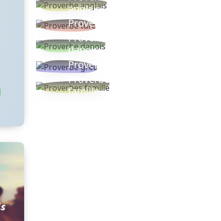
anglais
.
Proverbe turc
Proverbe
danois
Proverbe grec
Proverbes
famille