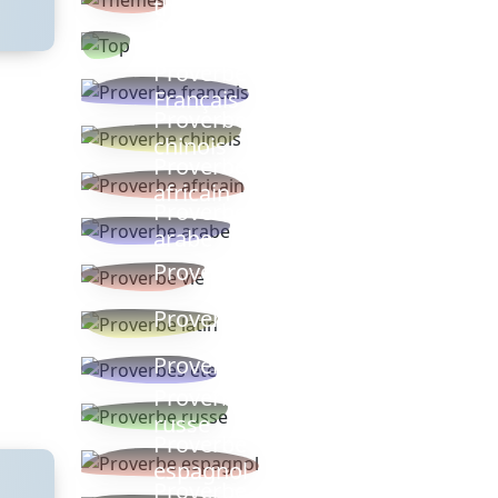
thèmes
Proverbes
populaires
Proverbe
Français
Proverbe
chinois
Proverbe
africain
Proverbe
arabe
Proverbe vie
Proverbe latin
Proverbes ete
Proverbe
russe
Proverbe
espagnol
Proverbe