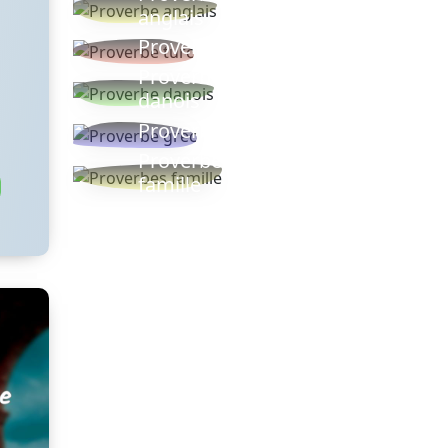
anglais
Proverbe turc
Proverbe
danois
Proverbe grec
Proverbes
famille