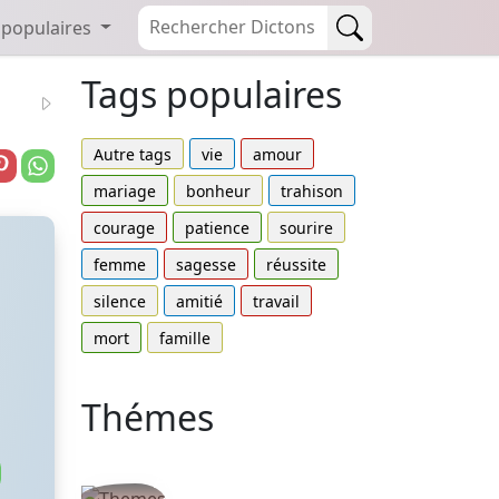
 populaires
Tags populaires
Autre tags
vie
amour
mariage
bonheur
trahison
courage
patience
sourire
femme
sagesse
réussite
silence
amitié
travail
mort
famille
Thémes
Autres