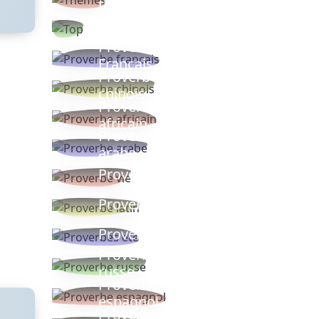
thèmes
Proverbes
populaires
Proverbe
Français
Proverbe
chinois
Proverbe
africain
Proverbe
arabe
Proverbe vie
Proverbe latin
Proverbes ete
Proverbe
russe
Proverbe
espagnol
Proverbe