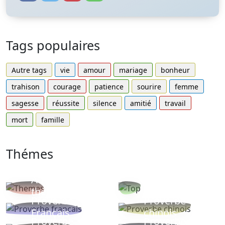
Tags populaires
Autre tags
vie
amour
mariage
bonheur
trahison
courage
patience
sourire
femme
sagesse
réussite
silence
amitié
travail
mort
famille
Thémes
Autres
Proverbes
thèmes
populaires
Proverbe
Proverbe
Français
chinois
Proverbe
Proverbe