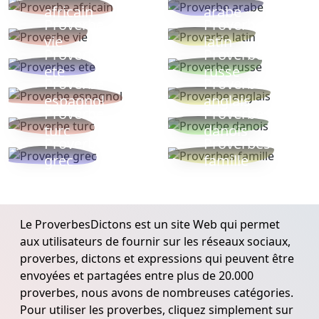
africain
arabe
Proverbe
Proverbe
vie
latin
Proverbes
Proverbe
ete
russe
Proverbe
Proverbe
espagnol
anglais
Proverbe
Proverbe
turc
danois
Proverbe
Proverbes
grec
famille
Le ProverbesDictons est un site Web qui permet
aux utilisateurs de fournir sur les réseaux sociaux,
proverbes, dictons et expressions qui peuvent être
envoyées et partagées entre plus de 20.000
proverbes, nous avons de nombreuses catégories.
Pour utiliser les proverbes, cliquez simplement sur