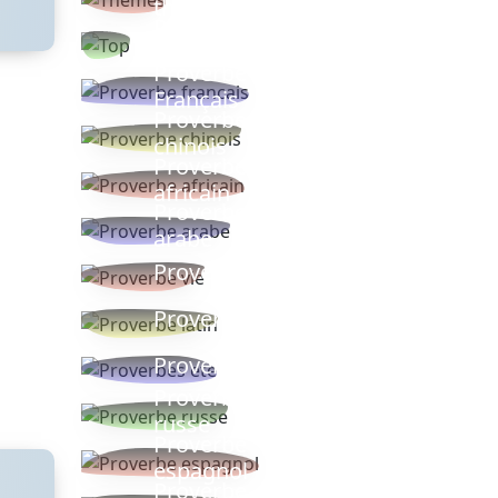
thèmes
Proverbes
populaires
Proverbe
Français
Proverbe
chinois
Proverbe
africain
Proverbe
arabe
Proverbe vie
Proverbe latin
Proverbes ete
Proverbe
russe
Proverbe
espagnol
Proverbe