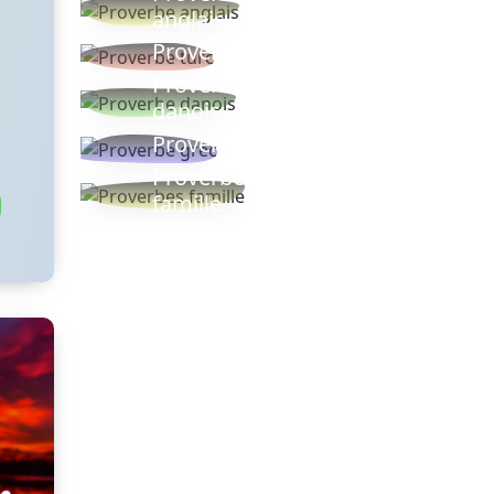
anglais
Proverbe turc
Proverbe
danois
Proverbe grec
Proverbes
famille