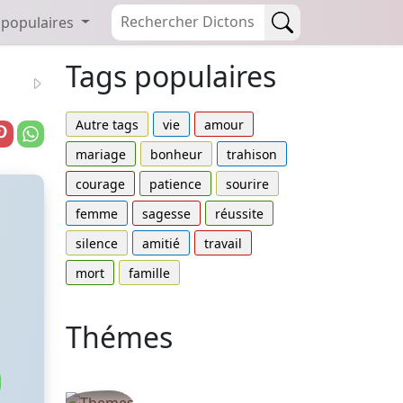
 populaires
Tags populaires
Autre tags
vie
amour
mariage
bonheur
trahison
courage
patience
sourire
femme
sagesse
réussite
silence
amitié
travail
mort
famille
Thémes
Autres