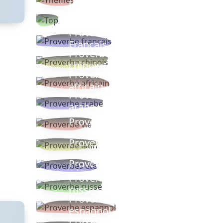
thèmes
Proverbes
populaires
Proverbe
Français
Proverbe
chinois
Proverbe
africain
Proverbe
arabe
Proverbe vie
Proverbe latin
Proverbes ete
Proverbe
russe
Proverbe
espagnol
Proverbe