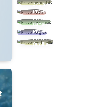
anglais
Proverbe turc
Proverbe
danois
Proverbe grec
Proverbes
famille