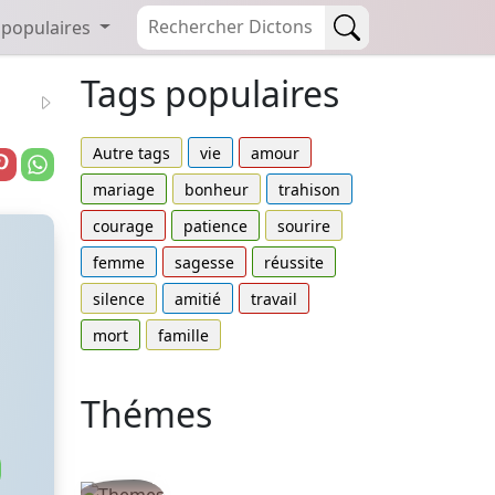
 populaires
Tags populaires
Autre tags
vie
amour
mariage
bonheur
trahison
courage
patience
sourire
femme
sagesse
réussite
silence
amitié
travail
mort
famille
Thémes
Autres