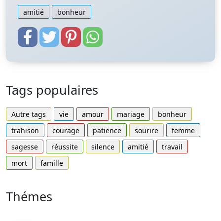
amitié
bonheur
Tags populaires
Autre tags
vie
amour
mariage
bonheur
trahison
courage
patience
sourire
femme
sagesse
réussite
silence
amitié
travail
mort
famille
Thémes