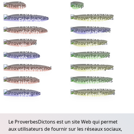
Autres
Proverbes
thèmes
populaires
Proverbe
Proverbe
Français
chinois
Proverbe
Proverbe
africain
arabe
Proverbe
Proverbe
vie
latin
Proverbes
Proverbe
ete
russe
Proverbe
Proverbe
espagnol
anglais
Proverbe
Proverbe
turc
danois
Proverbe
Proverbes
grec
famille
Le ProverbesDictons est un site Web qui permet
aux utilisateurs de fournir sur les réseaux sociaux,