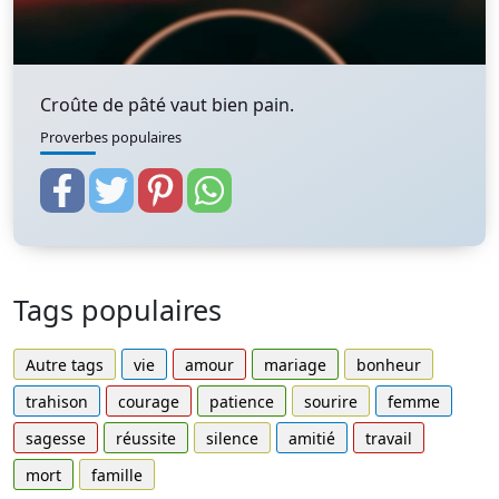
Croûte de pâté vaut bien pain.
Proverbes populaires
Tags populaires
Autre tags
vie
amour
mariage
bonheur
trahison
courage
patience
sourire
femme
sagesse
réussite
silence
amitié
travail
mort
famille