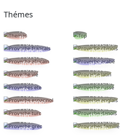
Thémes
Autres
Proverbes
thèmes
populaires
Proverbe
Proverbe
Français
chinois
Proverbe
Proverbe
africain
arabe
Proverbe
Proverbe
vie
latin
Proverbes
Proverbe
ete
russe
Proverbe
Proverbe
espagnol
anglais
Proverbe
Proverbe
turc
danois
Proverbe
Proverbes
grec
famille