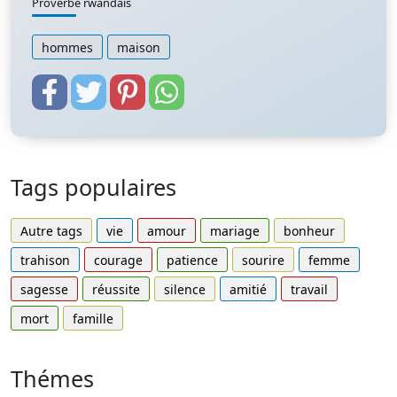
Proverbe rwandais
hommes
maison
Tags populaires
Autre tags
vie
amour
mariage
bonheur
trahison
courage
patience
sourire
femme
sagesse
réussite
silence
amitié
travail
mort
famille
Thémes