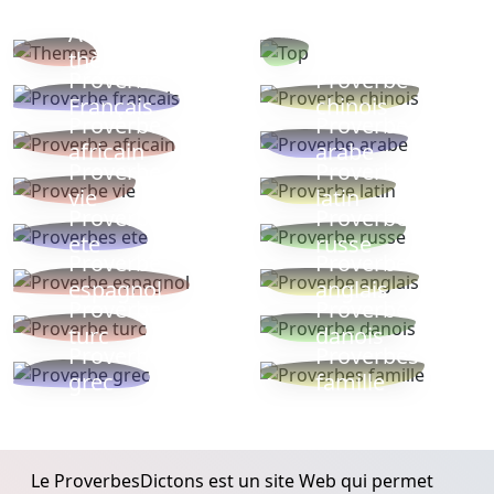
Autres
Proverbes
thèmes
populaires
Proverbe
Proverbe
Français
chinois
Proverbe
Proverbe
africain
arabe
Proverbe
Proverbe
vie
latin
Proverbes
Proverbe
ete
russe
Proverbe
Proverbe
espagnol
anglais
Proverbe
Proverbe
turc
danois
Proverbe
Proverbes
grec
famille
Le ProverbesDictons est un site Web qui permet