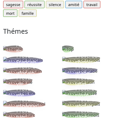
sagesse
réussite
silence
amitié
travail
mort
famille
Thémes
Autres
Proverbes
thèmes
populaires
Proverbe
Proverbe
Français
chinois
Proverbe
Proverbe
africain
arabe
Proverbe
Proverbe
vie
latin
Proverbes
Proverbe
ete
russe
Proverbe
Proverbe
espagnol
anglais
Proverbe
Proverbe
turc
danois