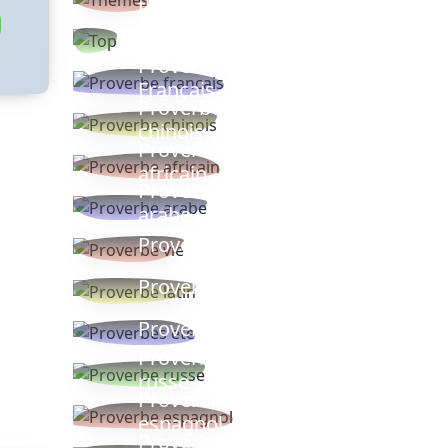
thèmes
Proverbes
populaires
Proverbe
Français
Proverbe
chinois
Proverbe
africain
Proverbe
arabe
Proverbe vie
Proverbe latin
Proverbes ete
Proverbe
russe
Proverbe
espagnol
Proverbe