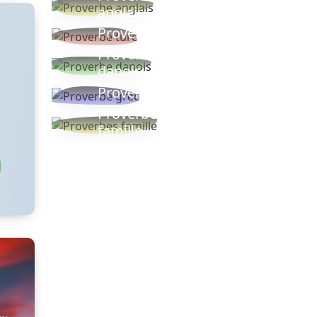
anglais
Proverbe turc
Proverbe
danois
Proverbe grec
Proverbes
famille