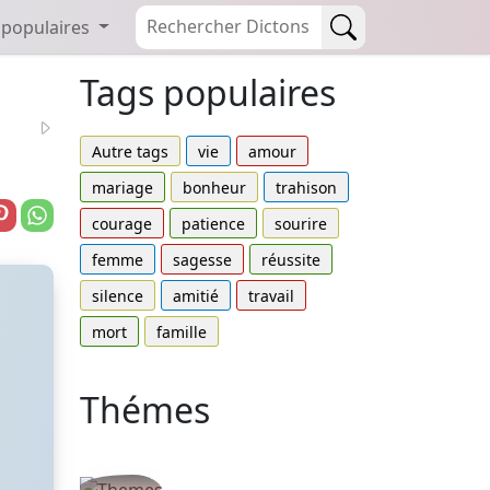
 populaires
Tags populaires
Autre tags
vie
amour
mariage
bonheur
trahison
courage
patience
sourire
femme
sagesse
réussite
silence
amitié
travail
mort
famille
Thémes
Autres