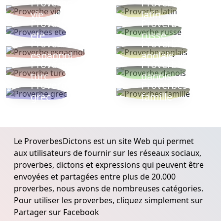
Proverbe
Proverbe
vie
latin
Proverbes
Proverbe
ete
russe
Proverbe
Proverbe
espagnol
anglais
Proverbe
Proverbe
turc
danois
Proverbe
Proverbes
grec
famille
Le ProverbesDictons est un site Web qui permet
aux utilisateurs de fournir sur les réseaux sociaux,
proverbes, dictons et expressions qui peuvent être
envoyées et partagées entre plus de 20.000
proverbes, nous avons de nombreuses catégories.
Pour utiliser les proverbes, cliquez simplement sur
Partager sur Facebook