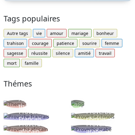
Tags populaires
Autre tags
vie
amour
mariage
bonheur
trahison
courage
patience
sourire
femme
sagesse
réussite
silence
amitié
travail
mort
famille
Thémes
Autres
Proverbes
thèmes
populaires
Proverbe
Proverbe
Français
chinois
Proverbe
Proverbe
africain
arabe