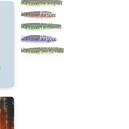
anglais
Proverbe turc
Proverbe
danois
Proverbe grec
Proverbes
famille