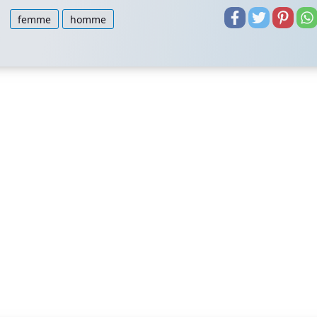
femme
homme