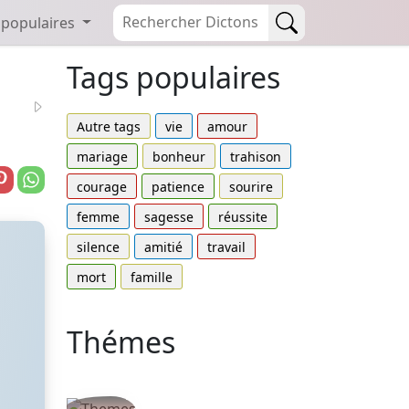
 populaires
Tags populaires
Autre tags
vie
amour
mariage
bonheur
trahison
courage
patience
sourire
femme
sagesse
réussite
silence
amitié
travail
mort
famille
Thémes
Autres