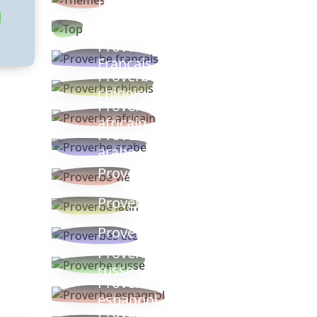
thèmes
Proverbes
populaires
Proverbe
Français
Proverbe
chinois
Proverbe
africain
Proverbe
arabe
Proverbe vie
Proverbe latin
Proverbes ete
Proverbe
russe
Proverbe
espagnol
Proverbe