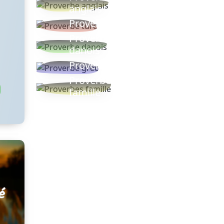
anglais
Proverbe turc
Proverbe
danois
Proverbe grec
Proverbes
famille