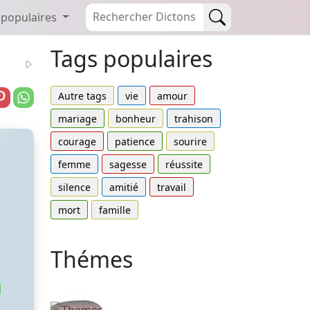
 populaires
Tags populaires
Autre tags
vie
amour
mariage
bonheur
trahison
courage
patience
sourire
femme
sagesse
réussite
silence
amitié
travail
mort
famille
Thémes
Autres