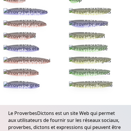
thèmes
populaires
Proverbe
Proverbe
Français
chinois
Proverbe
Proverbe
africain
arabe
Proverbe
Proverbe
vie
latin
Proverbes
Proverbe
ete
russe
Proverbe
Proverbe
espagnol
anglais
Proverbe
Proverbe
turc
danois
Proverbe
Proverbes
grec
famille
Le ProverbesDictons est un site Web qui permet
aux utilisateurs de fournir sur les réseaux sociaux,
proverbes, dictons et expressions qui peuvent être