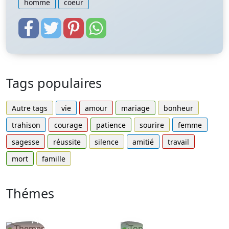
homme
coeur
Tags populaires
Autre tags
vie
amour
mariage
bonheur
trahison
courage
patience
sourire
femme
sagesse
réussite
silence
amitié
travail
mort
famille
Thémes
Autres
Proverbes