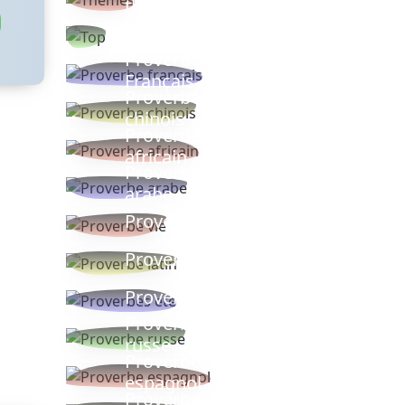
thèmes
Proverbes
populaires
Proverbe
Français
Proverbe
chinois
Proverbe
africain
Proverbe
arabe
Proverbe vie
Proverbe latin
Proverbes ete
Proverbe
russe
Proverbe
espagnol
Proverbe