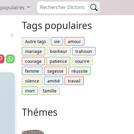
 populaires
Tags populaires
Autre tags
vie
amour
mariage
bonheur
trahison
courage
patience
sourire
femme
sagesse
réussite
silence
amitié
travail
mort
famille
Thémes
Autres