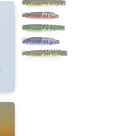
anglais
Proverbe turc
Proverbe
danois
Proverbe grec
Proverbes
famille