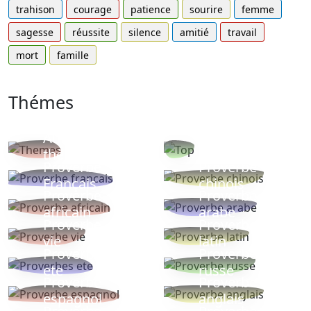
trahison
courage
patience
sourire
femme
sagesse
réussite
silence
amitié
travail
mort
famille
Thémes
Autres
Proverbes
thèmes
populaires
Proverbe
Proverbe
Français
chinois
Proverbe
Proverbe
africain
arabe
Proverbe
Proverbe
vie
latin
Proverbes
Proverbe
ete
russe
Proverbe
Proverbe
espagnol
anglais