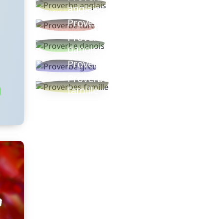
anglais
Proverbe turc
Proverbe
danois
Proverbe grec
Proverbes
famille