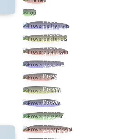
thèmes
Proverbes
populaires
Proverbe
Français
Proverbe
chinois
Proverbe
africain
Proverbe
arabe
Proverbe vie
Proverbe latin
Proverbes ete
Proverbe
russe
Proverbe
espagnol
Proverbe