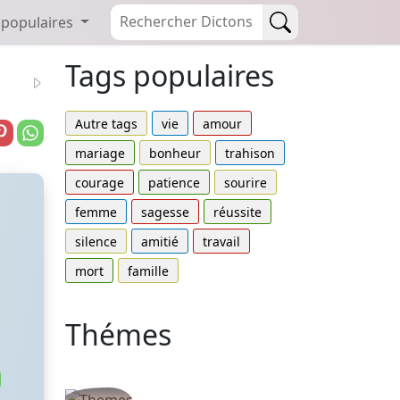
 populaires
Tags populaires
Autre tags
vie
amour
mariage
bonheur
trahison
courage
patience
sourire
femme
sagesse
réussite
silence
amitié
travail
mort
famille
Thémes
Autres