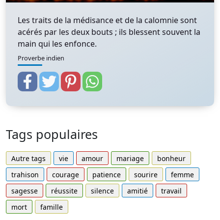
Les traits de la médisance et de la calomnie sont
acérés par les deux bouts ; ils blessent souvent la
main qui les enfonce.
Proverbe indien
Tags populaires
Autre tags
vie
amour
mariage
bonheur
trahison
courage
patience
sourire
femme
sagesse
réussite
silence
amitié
travail
mort
famille