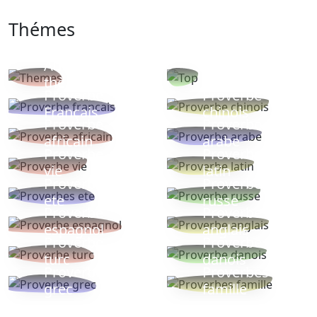
Thémes
Autres
Proverbes
thèmes
populaires
Proverbe
Proverbe
Français
chinois
Proverbe
Proverbe
africain
arabe
Proverbe
Proverbe
vie
latin
Proverbes
Proverbe
ete
russe
Proverbe
Proverbe
espagnol
anglais
Proverbe
Proverbe
turc
danois
Proverbe
Proverbes
grec
famille