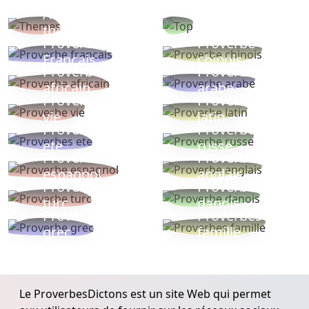
Autres
Proverbes
thèmes
populaires
Proverbe
Proverbe
Français
chinois
Proverbe
Proverbe
africain
arabe
Proverbe
Proverbe
vie
latin
Proverbes
Proverbe
ete
russe
Proverbe
Proverbe
espagnol
anglais
Proverbe
Proverbe
turc
danois
Proverbe
Proverbes
grec
famille
Le ProverbesDictons est un site Web qui permet