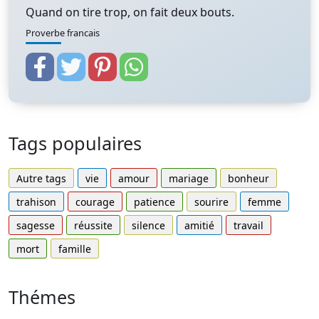
Quand on tire trop, on fait deux bouts.
Proverbe francais
Tags populaires
Autre tags
vie
amour
mariage
bonheur
trahison
courage
patience
sourire
femme
sagesse
réussite
silence
amitié
travail
mort
famille
Thémes