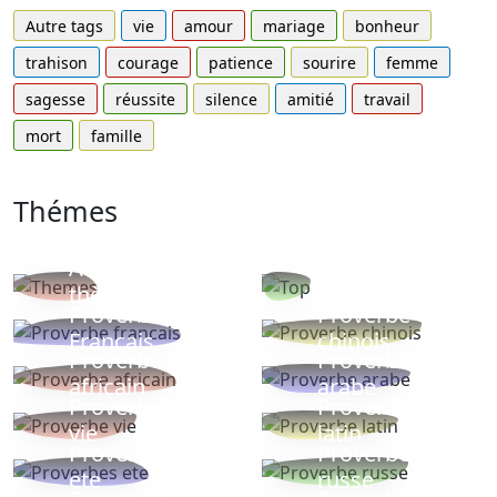
Autre tags
vie
amour
mariage
bonheur
trahison
courage
patience
sourire
femme
sagesse
réussite
silence
amitié
travail
mort
famille
Thémes
Autres
Proverbes
thèmes
populaires
Proverbe
Proverbe
Français
chinois
Proverbe
Proverbe
africain
arabe
Proverbe
Proverbe
vie
latin
Proverbes
Proverbe
ete
russe