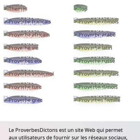
Autres
Proverbes
thèmes
populaires
Proverbe
Proverbe
Français
chinois
Proverbe
Proverbe
africain
arabe
Proverbe
Proverbe
vie
latin
Proverbes
Proverbe
ete
russe
Proverbe
Proverbe
espagnol
anglais
Proverbe
Proverbe
turc
danois
Proverbe
Proverbes
grec
famille
Le ProverbesDictons est un site Web qui permet
aux utilisateurs de fournir sur les réseaux sociaux,