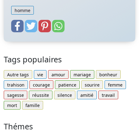
homme
Tags populaires
Autre tags
vie
amour
mariage
bonheur
trahison
courage
patience
sourire
femme
sagesse
réussite
silence
amitié
travail
mort
famille
Thémes