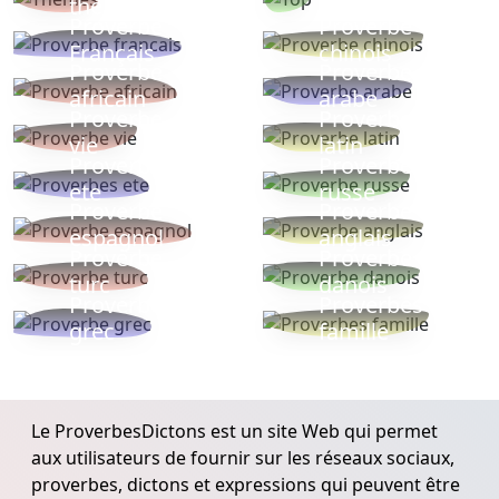
thèmes
populaires
Proverbe
Proverbe
Français
chinois
Proverbe
Proverbe
africain
arabe
Proverbe
Proverbe
vie
latin
Proverbes
Proverbe
ete
russe
Proverbe
Proverbe
espagnol
anglais
Proverbe
Proverbe
turc
danois
Proverbe
Proverbes
grec
famille
Le ProverbesDictons est un site Web qui permet
aux utilisateurs de fournir sur les réseaux sociaux,
proverbes, dictons et expressions qui peuvent être