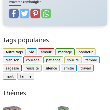
Proverbe cambodgien
Tags populaires
Autre tags
vie
amour
mariage
bonheur
trahison
courage
patience
sourire
femme
sagesse
réussite
silence
amitié
travail
mort
famille
Thémes
Autres
Proverbes