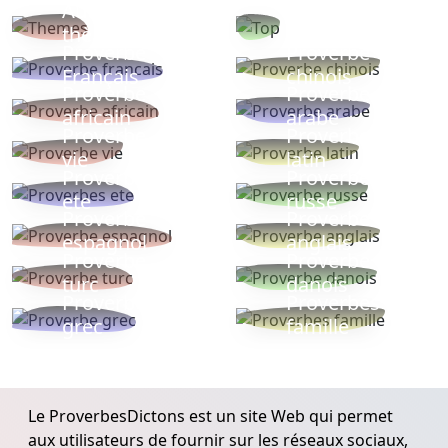
Autres
Proverbes
thèmes
populaires
Proverbe
Proverbe
Français
chinois
Proverbe
Proverbe
africain
arabe
Proverbe
Proverbe
vie
latin
Proverbes
Proverbe
ete
russe
Proverbe
Proverbe
espagnol
anglais
Proverbe
Proverbe
turc
danois
Proverbe
Proverbes
grec
famille
Le ProverbesDictons est un site Web qui permet
aux utilisateurs de fournir sur les réseaux sociaux,