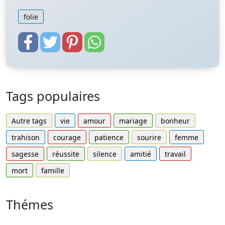
folie
Tags populaires
Autre tags
vie
amour
mariage
bonheur
trahison
courage
patience
sourire
femme
sagesse
réussite
silence
amitié
travail
mort
famille
Thémes