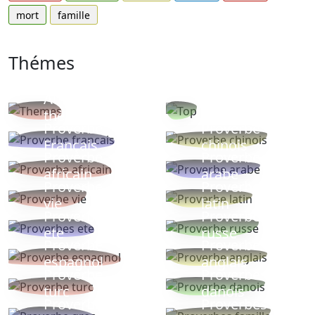
mort
famille
Thémes
Autres
Proverbes
thèmes
populaires
Proverbe
Proverbe
Français
chinois
Proverbe
Proverbe
africain
arabe
Proverbe
Proverbe
vie
latin
Proverbes
Proverbe
ete
russe
Proverbe
Proverbe
espagnol
anglais
Proverbe
Proverbe
turc
danois
Proverbe
Proverbes