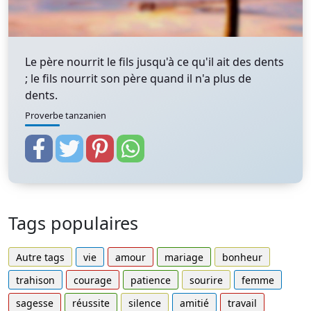
Le père nourrit le fils jusqu'à ce qu'il ait des dents
; le fils nourrit son père quand il n'a plus de
dents.
Proverbe tanzanien
Tags populaires
Autre tags
vie
amour
mariage
bonheur
trahison
courage
patience
sourire
femme
sagesse
réussite
silence
amitié
travail