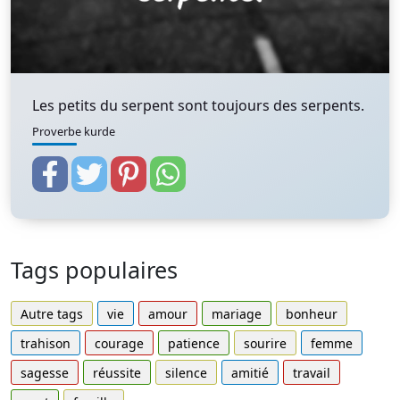
Les petits du serpent sont toujours des serpents.
Proverbe kurde
Tags populaires
Autre tags
vie
amour
mariage
bonheur
trahison
courage
patience
sourire
femme
sagesse
réussite
silence
amitié
travail