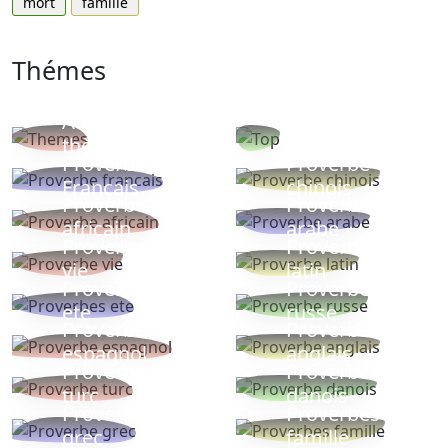
mort
famille
Thémes
Autres
Proverbes
thèmes
populaires
Proverbe
Proverbe
Français
chinois
Proverbe
Proverbe
africain
arabe
Proverbe
Proverbe
vie
latin
Proverbes
Proverbe
ete
russe
Proverbe
Proverbe
espagnol
anglais
Proverbe
Proverbe
turc
danois
Proverbe
Proverbes
grec
famille