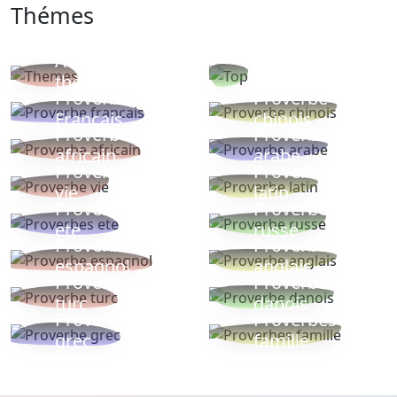
Thémes
Autres
Proverbes
thèmes
populaires
Proverbe
Proverbe
Français
chinois
Proverbe
Proverbe
africain
arabe
Proverbe
Proverbe
vie
latin
Proverbes
Proverbe
ete
russe
Proverbe
Proverbe
espagnol
anglais
Proverbe
Proverbe
turc
danois
Proverbe
Proverbes
grec
famille