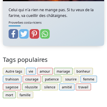
Celui qui n'a rien ne mange pas. Si tu veux de la
farine, va cueillir des châtaignes.
Proverbes costa-riciens
Tags populaires
Autre tags
vie
amour
mariage
bonheur
trahison
courage
patience
sourire
femme
sagesse
réussite
silence
amitié
travail
mort
famille