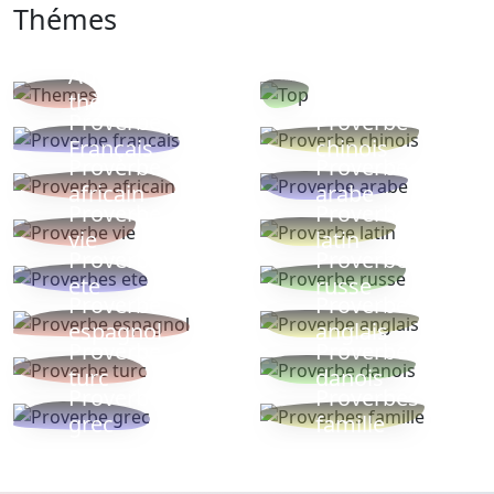
Thémes
Autres
Proverbes
thèmes
populaires
Proverbe
Proverbe
Français
chinois
Proverbe
Proverbe
africain
arabe
Proverbe
Proverbe
vie
latin
Proverbes
Proverbe
ete
russe
Proverbe
Proverbe
espagnol
anglais
Proverbe
Proverbe
turc
danois
Proverbe
Proverbes
grec
famille