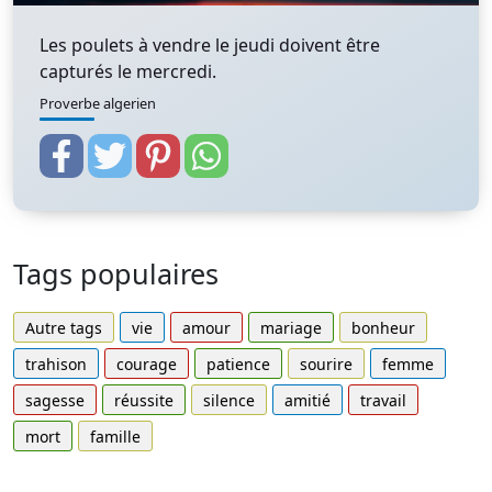
Les poulets à vendre le jeudi doivent être
capturés le mercredi.
Proverbe algerien
Tags populaires
Autre tags
vie
amour
mariage
bonheur
trahison
courage
patience
sourire
femme
sagesse
réussite
silence
amitié
travail
mort
famille