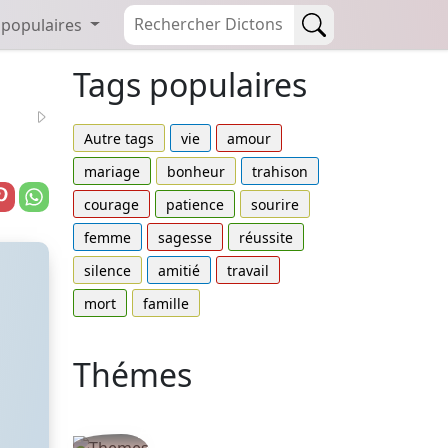
 populaires
Tags populaires
Autre tags
vie
amour
mariage
bonheur
trahison
courage
patience
sourire
femme
sagesse
réussite
silence
amitié
travail
mort
famille
Thémes
Autres