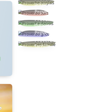
anglais
Proverbe turc
Proverbe
danois
Proverbe grec
Proverbes
famille