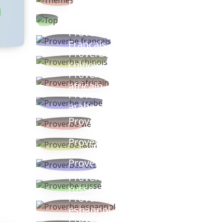
thèmes
Proverbes
populaires
Proverbe
Français
Proverbe
chinois
Proverbe
africain
Proverbe
arabe
Proverbe vie
Proverbe latin
Proverbes ete
Proverbe
russe
Proverbe
espagnol
Proverbe