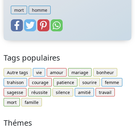
mort
homme
Tags populaires
Autre tags
vie
amour
mariage
bonheur
trahison
courage
patience
sourire
femme
sagesse
réussite
silence
amitié
travail
mort
famille
Thémes