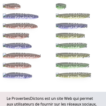
Autres
Proverbes
thèmes
populaires
Proverbe
Proverbe
Français
chinois
Proverbe
Proverbe
africain
arabe
Proverbe
Proverbe
vie
latin
Proverbes
Proverbe
ete
russe
Proverbe
Proverbe
espagnol
anglais
Proverbe
Proverbe
turc
danois
Proverbe
Proverbes
grec
famille
Le ProverbesDictons est un site Web qui permet
aux utilisateurs de fournir sur les réseaux sociaux,