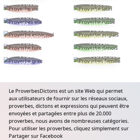
Proverbe
Proverbe
vie
latin
Proverbes
Proverbe
ete
russe
Proverbe
Proverbe
espagnol
anglais
Proverbe
Proverbe
turc
danois
Proverbe
Proverbes
grec
famille
Le ProverbesDictons est un site Web qui permet
aux utilisateurs de fournir sur les réseaux sociaux,
proverbes, dictons et expressions qui peuvent être
envoyées et partagées entre plus de 20.000
proverbes, nous avons de nombreuses catégories.
Pour utiliser les proverbes, cliquez simplement sur
Partager sur Facebook