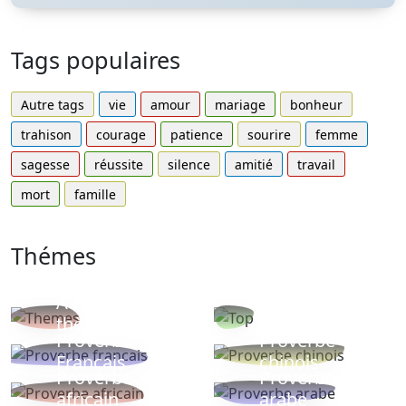
Tags populaires
Autre tags
vie
amour
mariage
bonheur
trahison
courage
patience
sourire
femme
sagesse
réussite
silence
amitié
travail
mort
famille
Thémes
Autres
Proverbes
thèmes
populaires
Proverbe
Proverbe
Français
chinois
Proverbe
Proverbe
africain
arabe