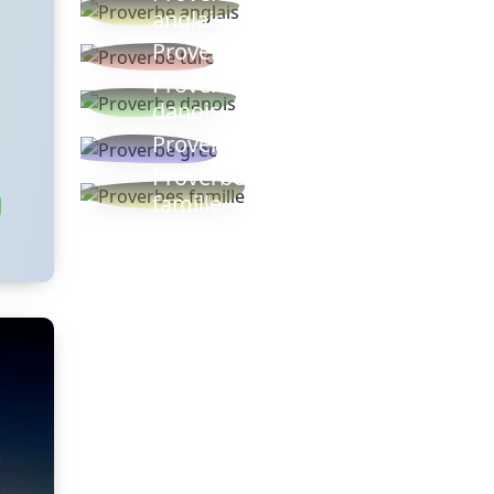
anglais
Proverbe turc
Proverbe
danois
Proverbe grec
Proverbes
famille