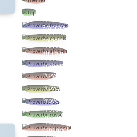
thèmes
Proverbes
populaires
Proverbe
Français
Proverbe
chinois
Proverbe
africain
Proverbe
arabe
Proverbe vie
Proverbe latin
Proverbes ete
Proverbe
russe
Proverbe
espagnol
Proverbe