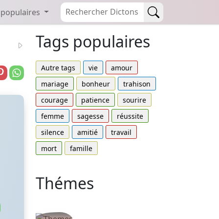
 populaires
Tags populaires
Autre tags
vie
amour
mariage
bonheur
trahison
courage
patience
sourire
femme
sagesse
réussite
silence
amitié
travail
mort
famille
Thémes
Autres