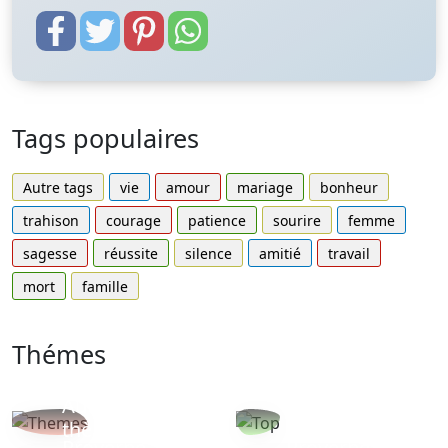
Tags populaires
Autre tags
vie
amour
mariage
bonheur
trahison
courage
patience
sourire
femme
sagesse
réussite
silence
amitié
travail
mort
famille
Thémes
Autres
Proverbes
thèmes
populaires
Proverbe
Proverbe