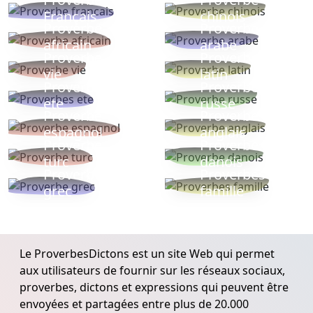
Français
chinois
Proverbe
Proverbe
africain
arabe
Proverbe
Proverbe
vie
latin
Proverbes
Proverbe
ete
russe
Proverbe
Proverbe
espagnol
anglais
Proverbe
Proverbe
turc
danois
Proverbe
Proverbes
grec
famille
Le ProverbesDictons est un site Web qui permet
aux utilisateurs de fournir sur les réseaux sociaux,
proverbes, dictons et expressions qui peuvent être
envoyées et partagées entre plus de 20.000