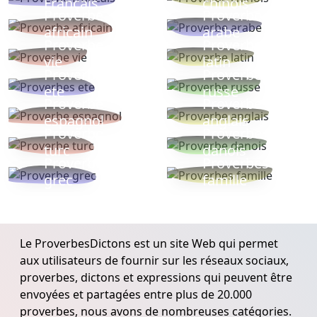
Français
chinois
Proverbe
Proverbe
africain
arabe
Proverbe
Proverbe
vie
latin
Proverbes
Proverbe
ete
russe
Proverbe
Proverbe
espagnol
anglais
Proverbe
Proverbe
turc
danois
Proverbe
Proverbes
grec
famille
Le ProverbesDictons est un site Web qui permet
aux utilisateurs de fournir sur les réseaux sociaux,
proverbes, dictons et expressions qui peuvent être
envoyées et partagées entre plus de 20.000
proverbes, nous avons de nombreuses catégories.