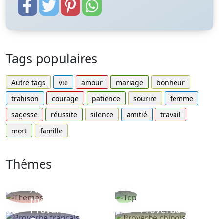
Tags populaires
Autre tags
vie
amour
mariage
bonheur
trahison
courage
patience
sourire
femme
sagesse
réussite
silence
amitié
travail
mort
famille
Thémes
Autres
Proverbes
thèmes
populaires
Proverbe
Proverbe