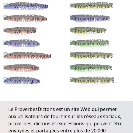
Proverbe
Proverbe
Français
chinois
Proverbe
Proverbe
africain
arabe
Proverbe
Proverbe
vie
latin
Proverbes
Proverbe
ete
russe
Proverbe
Proverbe
espagnol
anglais
Proverbe
Proverbe
turc
danois
Proverbe
Proverbes
grec
famille
Le ProverbesDictons est un site Web qui permet
aux utilisateurs de fournir sur les réseaux sociaux,
proverbes, dictons et expressions qui peuvent être
envoyées et partagées entre plus de 20.000