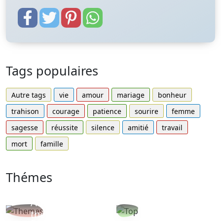
Tags populaires
Autre tags
vie
amour
mariage
bonheur
trahison
courage
patience
sourire
femme
sagesse
réussite
silence
amitié
travail
mort
famille
Thémes
Autres
Proverbes
thèmes
populaires