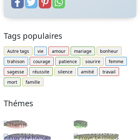
Tags populaires
Autre tags
vie
amour
mariage
bonheur
trahison
courage
patience
sourire
femme
sagesse
réussite
silence
amitié
travail
mort
famille
Thémes
Autres
Proverbes
thèmes
populaires
Proverbe
Proverbe
Français
chinois