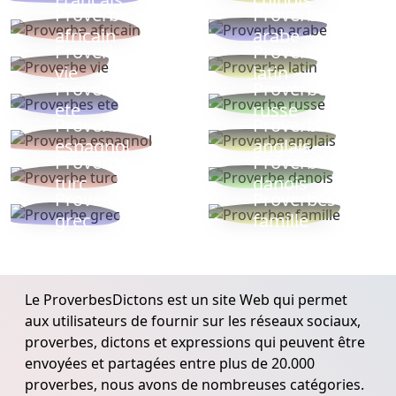
Proverbe
Proverbe
africain
arabe
Proverbe
Proverbe
vie
latin
Proverbes
Proverbe
ete
russe
Proverbe
Proverbe
espagnol
anglais
Proverbe
Proverbe
turc
danois
Proverbe
Proverbes
grec
famille
Le ProverbesDictons est un site Web qui permet
aux utilisateurs de fournir sur les réseaux sociaux,
proverbes, dictons et expressions qui peuvent être
envoyées et partagées entre plus de 20.000
proverbes, nous avons de nombreuses catégories.