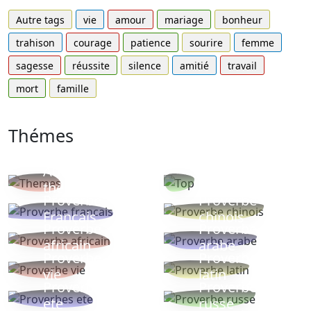
Autre tags
vie
amour
mariage
bonheur
trahison
courage
patience
sourire
femme
sagesse
réussite
silence
amitié
travail
mort
famille
Thémes
Autres
Proverbes
thèmes
populaires
Proverbe
Proverbe
Français
chinois
Proverbe
Proverbe
africain
arabe
Proverbe
Proverbe
vie
latin
Proverbes
Proverbe
ete
russe