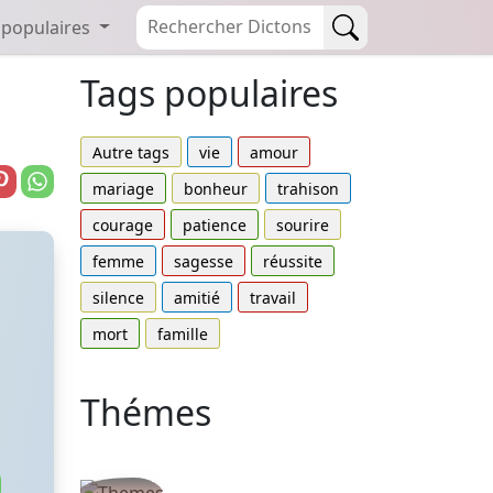
 populaires
Tags populaires
Autre tags
vie
amour
mariage
bonheur
trahison
courage
patience
sourire
femme
sagesse
réussite
silence
amitié
travail
mort
famille
Thémes
Autres