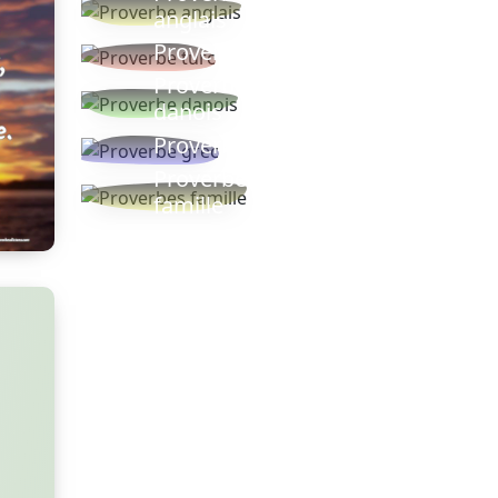
anglais
Proverbe turc
Proverbe
danois
Proverbe grec
Proverbes
famille