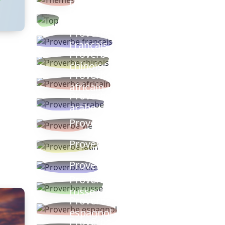
thèmes
Proverbes
populaires
Proverbe
Français
Proverbe
chinois
Proverbe
africain
Proverbe
arabe
Proverbe vie
Proverbe latin
Proverbes ete
Proverbe
russe
Proverbe
espagnol
Proverbe