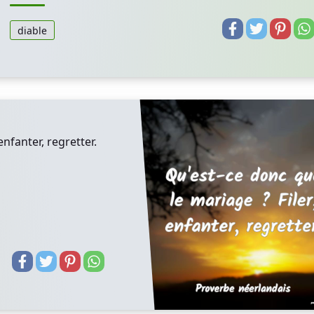
diable
enfanter, regretter.